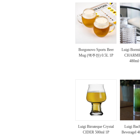
Borgonovo Sports Beer
Luigi Bormi
Mug (맥주잔) 0.5L 1P
CHARME
480m
Luigi Birrateque Crystal
Luigi B
CIDER 500ml 1P
Beveragel