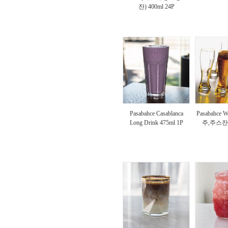
잔) 400ml 24P
Pasabahce Casablanca
Pasabahce W
Long Drink 475ml 1P
주,주스잔) 