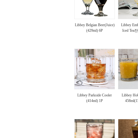
Libbey Belgian Beer(Juice)
Libbey Em
(429ml) 6P
Iced Tea잔
Libbey Parkside Cooler
Libbey Ho
(414ml) 1P
458ml(1