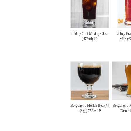
Libbey Golf Mixing Glass
Libbey Fra
(473ml) 1P
Mug (6
Borgonovo Florida Beer(맥
Borgonovo P
주잔) 750cc 1P
Drink 