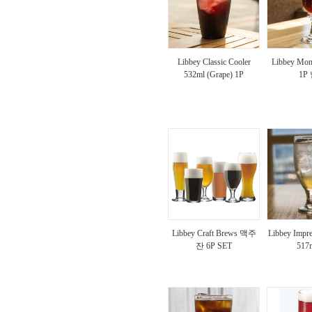
Libbey Classic Cooler
Libbey Mon
532ml (Grape) 1P
1P
Libbey Craft Brews 맥주
Libbey Impre
잔 6P SET
517