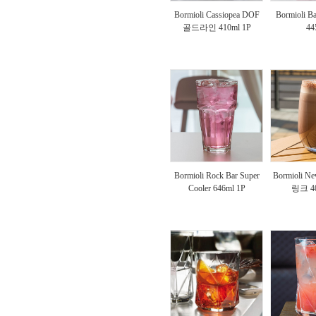
Bormioli Cassiopea DOF
Bormioli Ba
골드라인 410ml 1P
44
Bormioli Rock Bar Super
Bormioli N
Cooler 646ml 1P
링크 40