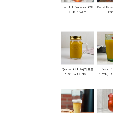
Bormioli Cassiopea DOF
Bormioli Cas
410ml 4P세트
480
Quattro Drink-Jar(콰드로
Pulsar Co
드링크자) 415ml 1P
Green(그린