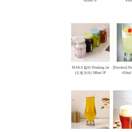
420ml 1P
430
MAKA 칼라 Drinking Jar
[Durobor]
(드링크자) 580ml 1P
410m