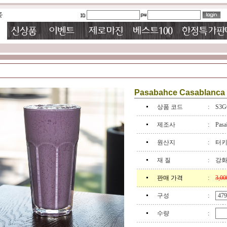
Pasabahce Casablanca 
상품 코드
:
S3G
제조사
:
Pasa
원산지
:
터
재 질
:
강
판매 가격
:
3,0
구성
:
수량
: