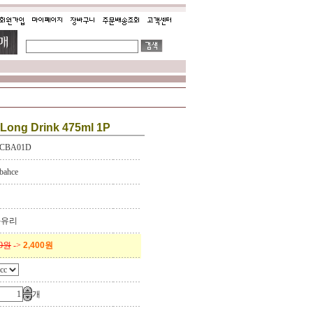
Long Drink 475ml 1P
CBA01D
bahce
키
화유리
00원
->
2,400원
개