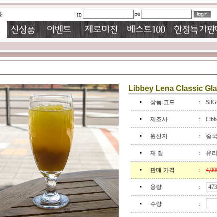
Libbey Lena Classic Gl
상품 코드
:
S8G
제조사
:
Libb
원산지
:
중
재 질
:
유
판매 가격
:
4,0
용량
:
수량
: