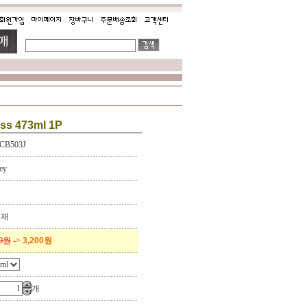
ass 473ml 1P
CB503J
ey
국
리재
00원
->
3,200원
개